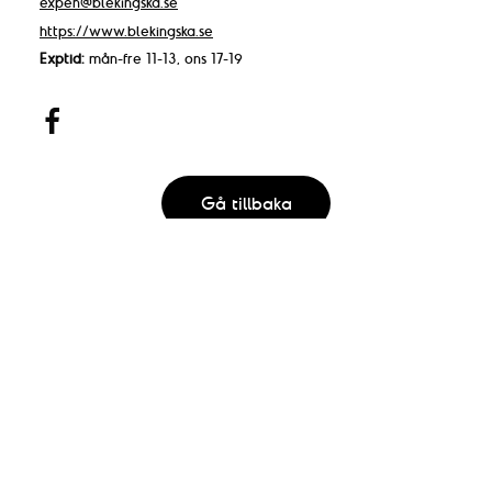
expen@blekingska.se
https://www.blekingska.se
Exptid:
mån-fre 11-13, ons 17-19
Gå tillbaka