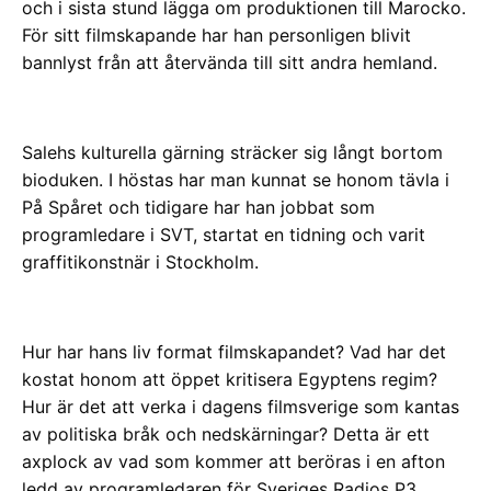
och i sista stund lägga om produktionen till Marocko.
För sitt filmskapande har han personligen blivit
bannlyst från att återvända till sitt andra hemland.
Salehs kulturella gärning sträcker sig långt bortom
bioduken. I höstas har man kunnat se honom tävla i
På Spåret och tidigare har han jobbat som
programledare i SVT, startat en tidning och varit
graffitikonstnär i Stockholm.
Hur har hans liv format filmskapandet? Vad har det
kostat honom att öppet kritisera Egyptens regim?
Hur är det att verka i dagens filmsverige som kantas
av politiska bråk och nedskärningar? Detta är ett
axplock av vad som kommer att beröras i en afton
ledd av programledaren för Sveriges Radios P3