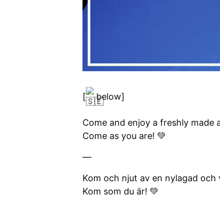
[
below]
Come and enjoy a freshly made 
Come as you are! 💚
—
Kom och njut av en nylagad och 
Kom som du är! 💚