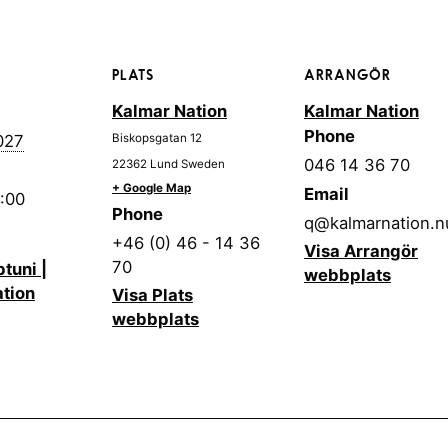
PLATS
ARRANGÖR
Kalmar Nation
Kalmar Nation
Phone
027
Biskopsgatan 12
046 14 36 70
22362
Lund
Sweden
+ Google Map
Email
4:00
Phone
q@kalmarnation.n
+46 (0) 46 - 14 36
Visa Arrangör
70
tuni |
webbplats
tion
Visa Plats
webbplats