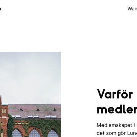
n
Wan
Varför
medle
Medlemskapet i St
det som gör Lund 