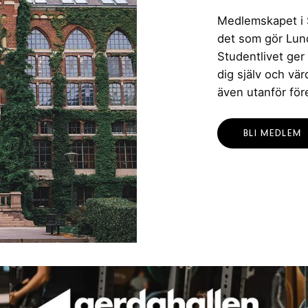
Medlemskapet i St
det som gör Lund 
Studentlivet ger
dig själv och vä
även utanför för
BLI MEDLEM