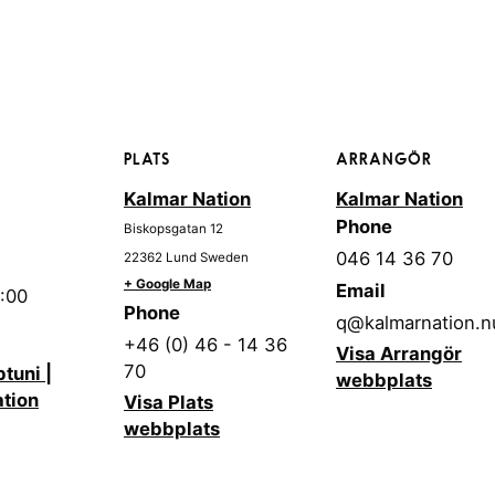
PLATS
ARRANGÖR
Kalmar Nation
Kalmar Nation
Phone
Biskopsgatan 12
046 14 36 70
22362
Lund
Sweden
+ Google Map
Email
4:00
Phone
q@kalmarnation.n
+46 (0) 46 - 14 36
Visa Arrangör
70
tuni |
webbplats
tion
Visa Plats
webbplats