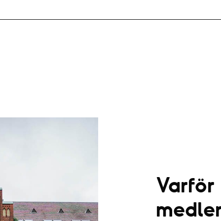
Varför
medle