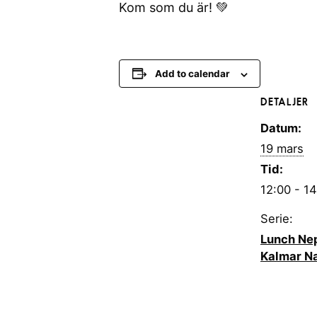
Kom som du är! 💚
Add to calendar
DETALJER
Datum:
19 mars
Tid:
12:00 - 1
Serie:
Lunch Nep
Kalmar Na