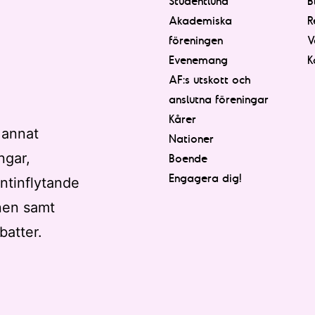
Studentlund
B
Akademiska
R
föreningen
V
Evenemang
K
AF:s utskott och
anslutna föreningar
Kårer
 annat
Nationer
ngar,
Boende
Engagera dig!
ntinflytande
nen samt
batter.