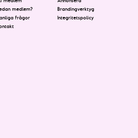
li medlem
Annonsera
edan medlem?
Brandingverktyg
anliga frågor
Integritetspolicy
ontakt