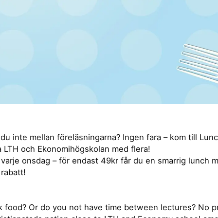
r du inte mellan föreläsningarna? Ingen fara – kom till Lu
ra LTH och Ekonomihögskolan med flera!
 varje onsdag – för endast 49kr får du en smarrig lunch me
rabatt!
k food? Or do you not have time between lectures? No 