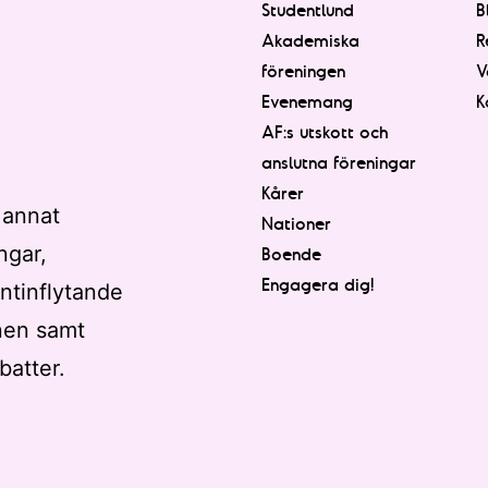
Studentlund
B
Akademiska
R
föreningen
V
Evenemang
K
AF:s utskott och
anslutna föreningar
Kårer
 annat
Nationer
ngar,
Boende
Engagera dig!
ntinflytande
nen samt
batter.