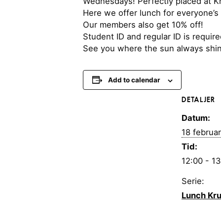
Wednesdays! Perfectly placed at K
Here we offer lunch for everyone’s
Our members also get 10% off!
Student ID and regular ID is requir
See you where the sun always shi
Add to calendar
DETALJER
Datum:
18 februar
Tid:
12:00 - 1
Serie:
Lunch Kr