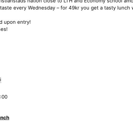
ristianstads nation close to LTH and Economy school am
 taste every Wednesday – for 49kr you get a tasty lunch 
ed upon entry!
nes!
i
3:00
unch