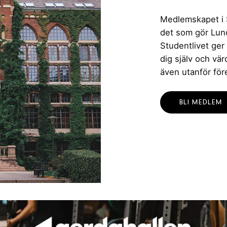
Medlemskapet i St
det som gör Lund 
Studentlivet ger
dig själv och vä
även utanför för
BLI MEDLEM