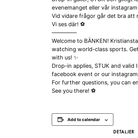
evenemanget eller vår instagram 
Vid vidare frågor går det bra at
Vi ses där! ⚽️
————–
Welcome to BÄNKEN! Kristianstad
watching world-class sports. Ge
with us! ✨
Drop-in applies, STUK and valid I
facebook event or our instagra
For further questions, you can e
See you there! ⚽️
Add to calendar
DETALJER