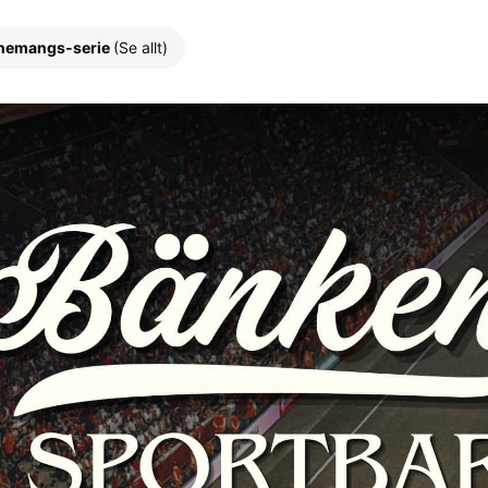
nemangs-serie
(Se allt)