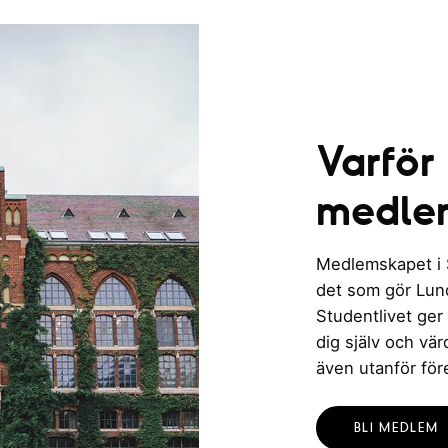
Varför
medle
Medlemskapet i St
det som gör Lund 
Studentlivet ger
dig själv och vä
även utanför för
BLI MEDLEM