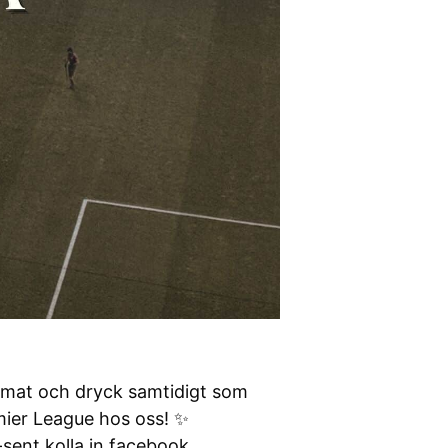
d mat och dryck samtidigt som
mier League hos oss! ✨
-sent kolla in facebook