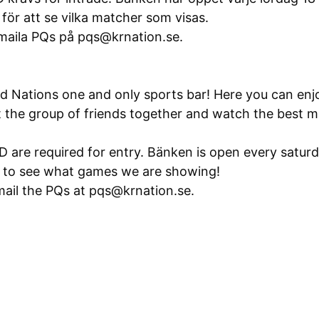
för att se vilka matcher som visas.
t maila PQs på pqs@krnation.se.
 Nations one and only sports bar! Here you can enj
t the group of friends together and watch the best m
D are required for entry. Bänken is open every satur
m to see what games we are showing!
mail the PQs at pqs@krnation.se.