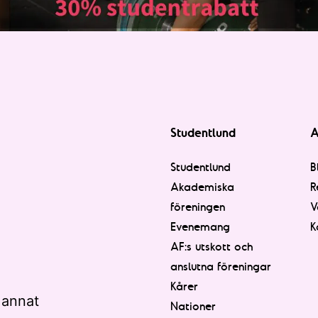
Studentlund
A
Studentlund
B
Akademiska
R
föreningen
V
Evenemang
K
AF:s utskott och
anslutna föreningar
Kårer
 annat
Nationer