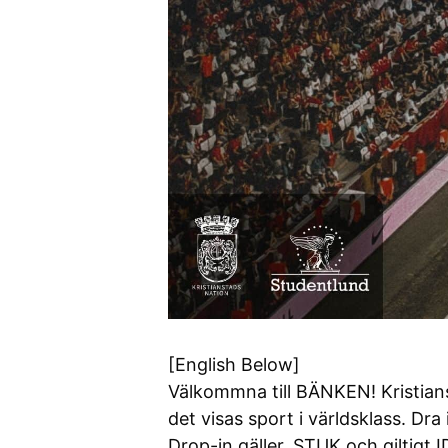
[English Below]
Välkommna till BÄNKEN! Kristian
det visas sport i världsklass. D
Drop-in gäller, STUK och giltigt 