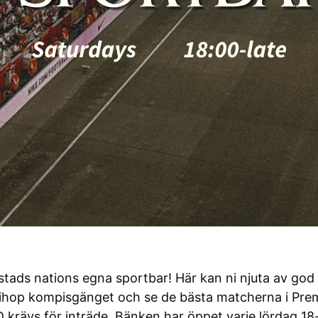
stads nations egna sportbar! Här kan ni njuta av go
ra ihop kompisgänget och se de bästa matcherna i Pre
ID krävs för inträde. Bänken har öppet varje lördag 18