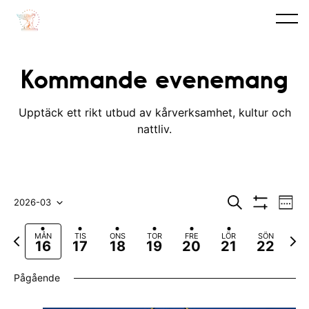
Kommande evenemang
Upptäck ett rikt utbud av kårverksamhet, kultur och
nattliv.
E
E
S
2026-03
V
ö
V
v
e
V
v
k
I
c
F
N
MÅN
TIS
ONS
TOR
FRE
LÖR
SÖN
S
e
k
ä
e
16
17
18
19
20
21
22
A
ö
a
ä
n
F
l
n
r
s
I
Pågående
e
L
e
t
j
e
T
m
g
a
E
d