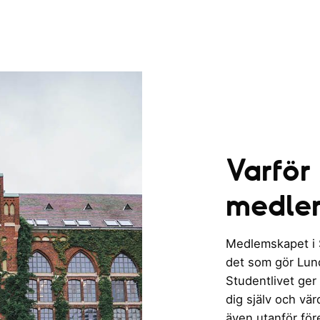
Varför
medle
Medlemskapet i St
det som gör Lund 
Studentlivet ger
dig själv och vä
även utanför för