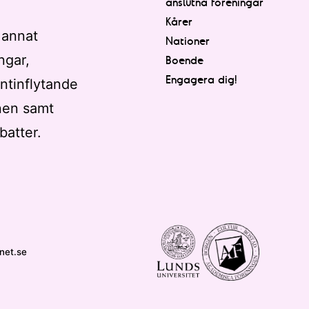
anslutna föreningar
Kårer
 annat
Nationer
ngar,
Boende
Engagera dig!
ntinflytande
nen samt
batter.
net.se