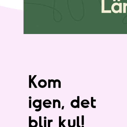
Kom
igen, det
blir kul!