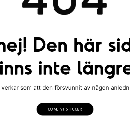
nej! Den här si
finns inte längre
 verkar som att den försvunnit av någon anledn
KOM, VI STICKER