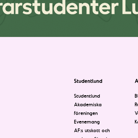
Studentlund
A
Studentlund
B
Akademiska
R
föreningen
V
Evenemang
K
AF:s utskott och