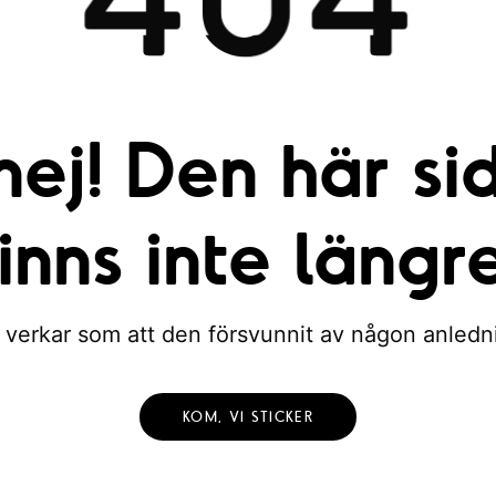
nej! Den här si
finns inte längre
 verkar som att den försvunnit av någon anledn
KOM, VI STICKER