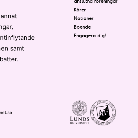
anslutna föreningar
Kårer
 annat
Nationer
ngar,
Boende
Engagera dig!
ntinflytande
nen samt
batter.
net.se