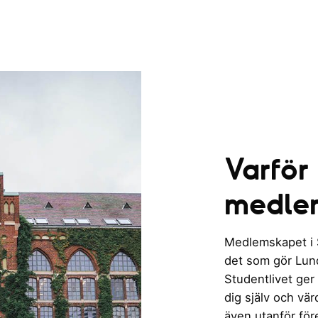
Varför
medle
Medlemskapet i St
det som gör Lund 
Studentlivet ger
dig själv och vä
även utanför för