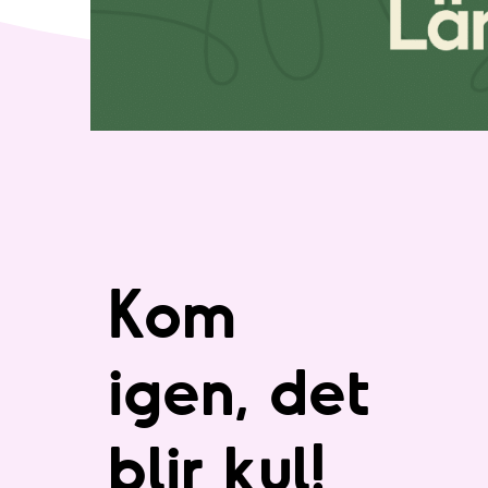
Kom
igen, det
blir kul!