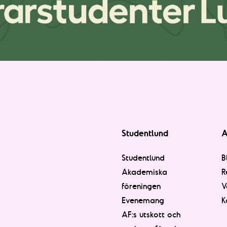
Studentlund
A
Studentlund
B
Akademiska
R
föreningen
V
Evenemang
K
AF:s utskott och