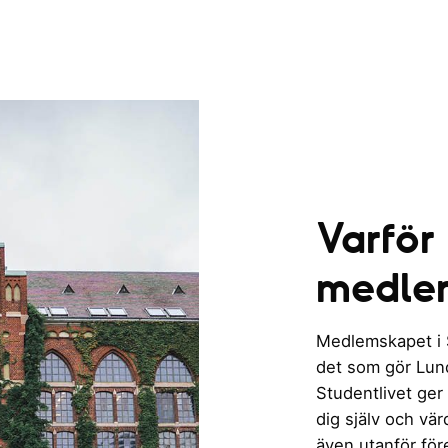
Varför
medle
Medlemskapet i St
det som gör Lund 
Studentlivet ger
dig själv och vä
även utanför för