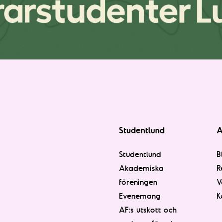
Studentlund
A
Studentlund
B
Akademiska
R
föreningen
V
Evenemang
K
AF:s utskott och