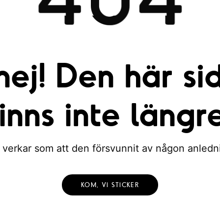
nej! Den här si
finns inte längre
 verkar som att den försvunnit av någon anledn
KOM, VI STICKER