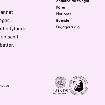
anslutna föreningar
Kårer
 annat
Nationer
ngar,
Boende
Engagera dig!
ntinflytande
nen samt
batter.
net.se