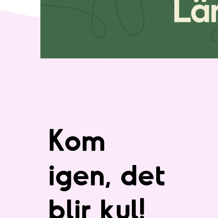
Kom
igen, det
blir kul!