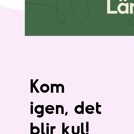
Kom
igen, det
blir kul!