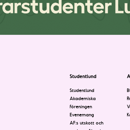
Studentlund
A
Studentlund
B
Akademiska
R
föreningen
V
Evenemang
K
AF:s utskott och