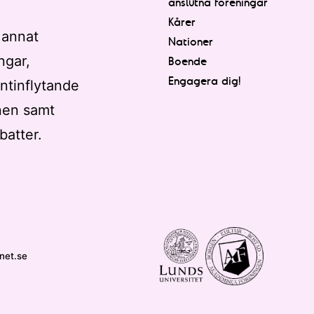
anslutna föreningar
Kårer
 annat
Nationer
ngar,
Boende
Engagera dig!
ntinflytande
nen samt
batter.
net.se