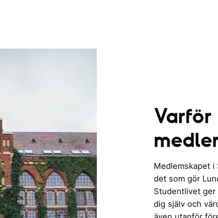
Varför
medle
Medlemskapet i St
det som gör Lund 
Studentlivet ger
dig själv och vä
även utanför för