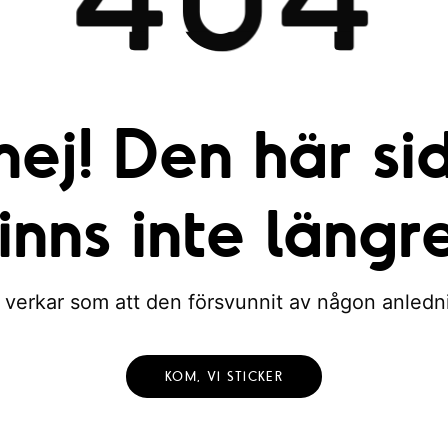
nej! Den här si
finns inte längre
 verkar som att den försvunnit av någon anledn
KOM, VI STICKER