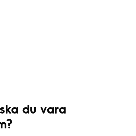
2
2
6
6
 ska du vara
m?