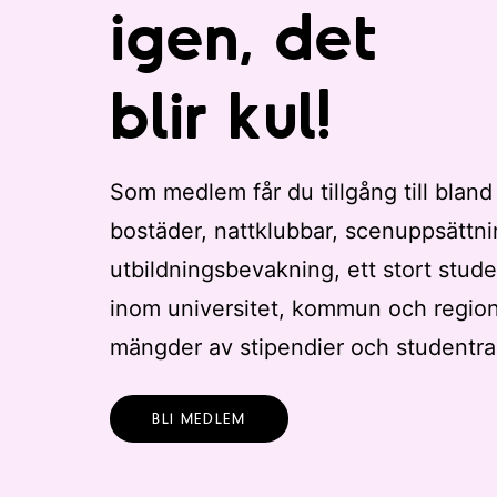
e
igen, det
r
a
blir kul!
d
e
r
e
Som medlem får du tillgång till bland
s
bostäder, nattklubbar, scenuppsättni
u
l
utbildningsbevakning, ett stort stude
t
inom universitet, kommun och regio
a
mängder av stipendier och studentra
t
.
BLI MEDLEM