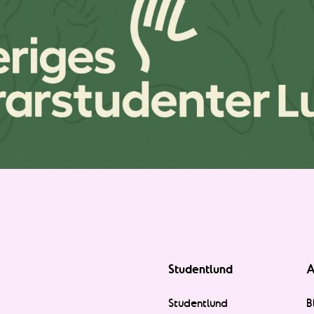
Studentlund
A
Studentlund
B