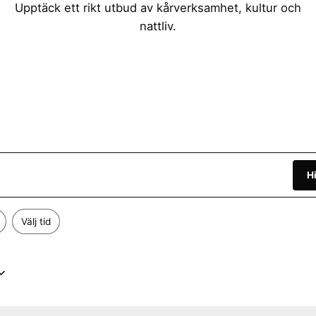
Upptäck ett rikt utbud av kårverksamhet, kultur och
nattliv.
H
Välj tid