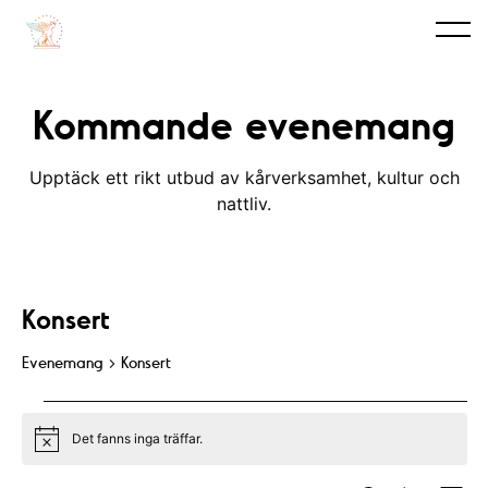
Kommande evenemang
Upptäck ett rikt utbud av kårverksamhet, kultur och
nattliv.
Konsert
Evenemang
Konsert
Evenemang
Det fanns inga träffar.
N
o
t