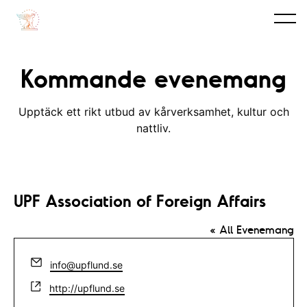
Kommande evenemang
Upptäck ett rikt utbud av kårverksamhet, kultur och
nattliv.
UPF Association of Foreign Affairs
« All Evenemang
E
info@upflund.se
m
W
http://upflund.se
a
e
i