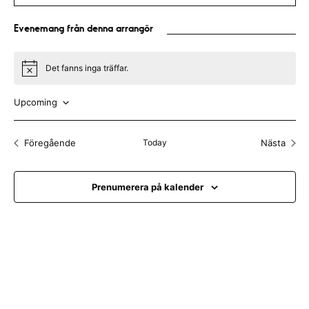
b
l
s
Evenemang från denna arrangör
i
t
e
Det fanns inga träffar.
N
o
t
Upcoming
i
c
V
e
ä
Föregående
Today
Nästa
Evenemang
Evenem
l
j
Prenumerera på kalender
d
a
t
u
m