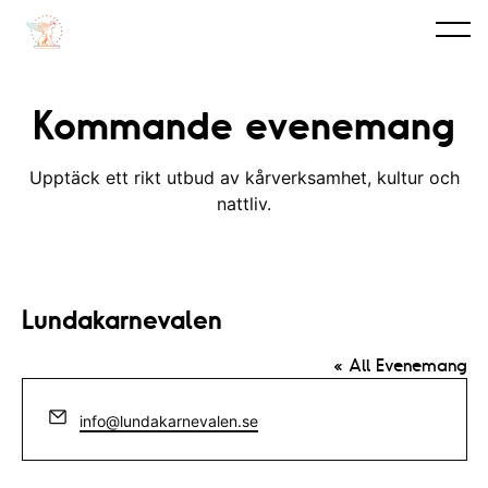
Kommande evenemang
Upptäck ett rikt utbud av kårverksamhet, kultur och
nattliv.
Lundakarnevalen
« All Evenemang
E
info@lundakarnevalen.se
m
a
i