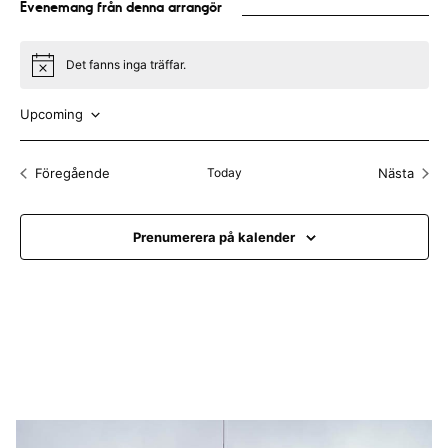
Evenemang från denna arrangör
l
Det fanns inga träffar.
N
o
t
Upcoming
i
c
V
e
ä
Föregående
Today
Nästa
Evenemang
Evenem
l
j
Prenumerera på kalender
d
a
t
u
m
.