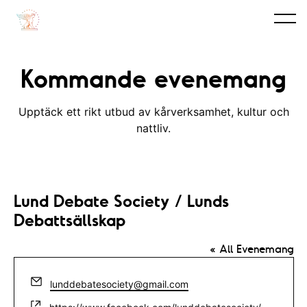
Kommande evenemang
Upptäck ett rikt utbud av kårverksamhet, kultur och
nattliv.
Lund Debate Society / Lunds
Debattsällskap
« All Evenemang
E
lunddebatesociety@gmail.com
m
W