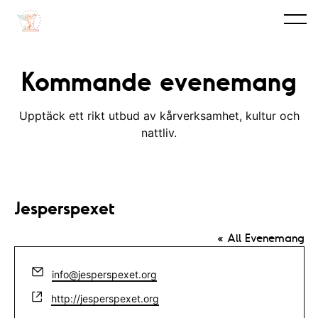
Kommande evenemang
Upptäck ett rikt utbud av kårverksamhet, kultur och
nattliv.
Jesperspexet
« All Evenemang
E
info@jesperspexet.org
m
W
http://jesperspexet.org
a
e
i