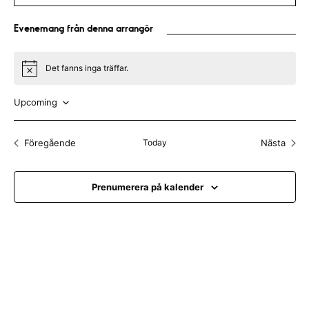
b
l
s
Evenemang från denna arrangör
i
t
e
Det fanns inga träffar.
N
o
t
Upcoming
i
c
V
e
ä
Föregående
Today
Nästa
Evenemang
Evenem
l
j
Prenumerera på kalender
d
a
t
u
m