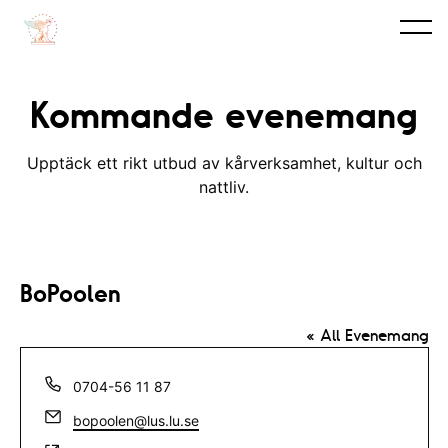
Kommande evenemang
Upptäck ett rikt utbud av kårverksamhet, kultur och
nattliv.
BoPoolen
« All Evenemang
T
0704-56 11 87
e
E
bopoolen@lus.lu.se
l
m
e