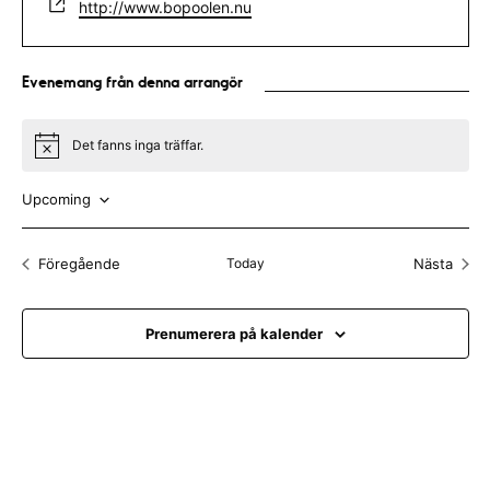
W
http://www.bopoolen.nu
a
f
e
i
o
b
l
n
s
Evenemang från denna arrangör
n
i
u
t
m
e
Det fanns inga träffar.
N
m
o
t
e
Upcoming
i
r
c
V
e
ä
Föregående
Today
Nästa
Evenemang
Evenem
l
j
Prenumerera på kalender
d
a
t
u