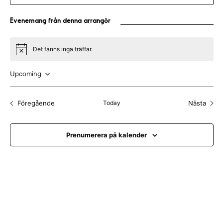
b
l
s
Evenemang från denna arrangör
i
t
e
Det fanns inga träffar.
N
o
t
Upcoming
i
c
V
e
ä
Föregående
Today
Nästa
Evenemang
Evenem
l
j
Prenumerera på kalender
d
a
t
u
m