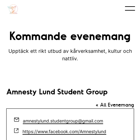
Kommande evenemang
Upptäck ett rikt utbud av kårverksamhet, kultur och
nattliv.
Amnesty Lund Student Group
« All Evenemang
E
amnestylund.studentgroup@gmail.com
m
W
https://www.facebook.com/Amnestylund
a
e
i