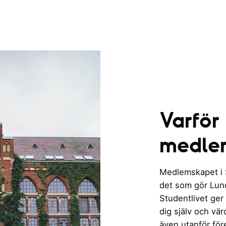
Varför
medle
Medlemskapet i St
det som gör Lund 
Studentlivet ger
dig själv och vä
även utanför för