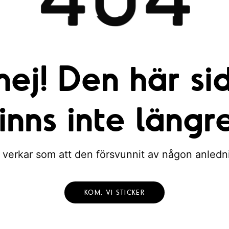
nej! Den här si
finns inte längre
 verkar som att den försvunnit av någon anledn
KOM, VI STICKER