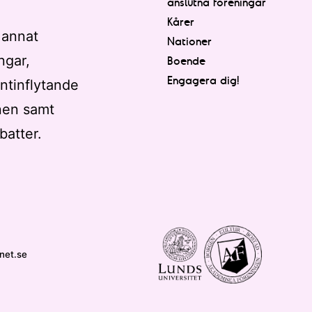
anslutna föreningar
Kårer
 annat
Nationer
ngar,
Boende
Engagera dig!
ntinflytande
nen samt
batter.
net.se