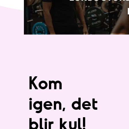
Kom
igen, det
blir kul!