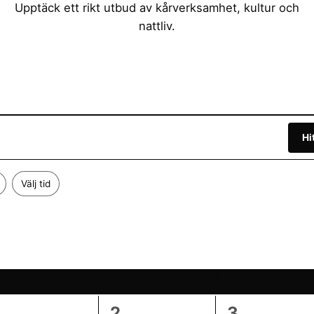
Upptäck ett rikt utbud av kårverksamhet, kultur och
nattliv.
Hi
Välj tid
NSDAG
T
TORSDAG
F
FREDAG
0
0
0
1
2
3