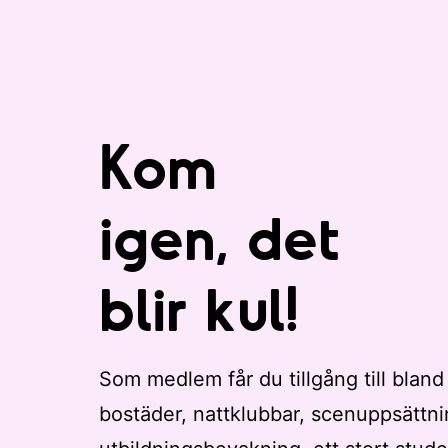
a
d
e
r
e
s
Kom
u
l
igen, det
t
a
t
blir kul!
.
Som medlem får du tillgång till bland
bostäder, nattklubbar, scenuppsättni