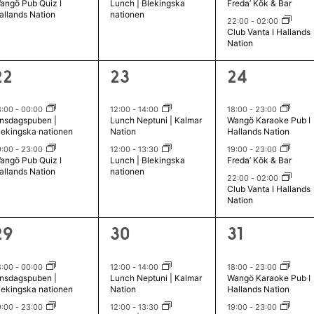
angö Pub Quiz I
Lunch | Blekingska
Freda’ Kök & Bar
e
e
e
g
g
g
allands Nation
nationen
22:00
-
02:00
m
m
m
Club Vanta I Hallands
,
,
Nation
a
a
a
n
n
n
2
2
3
22
23
24
g
g
g
e
e
e
,
,
v
v
v
8:00
-
00:00
12:00
-
14:00
18:00
-
23:00
nsdagspuben |
Lunch Neptuni | Kalmar
Wangö Karaoke Pub I
e
e
e
lekingska nationen
Nation
Hallands Nation
n
n
n
9:00
-
23:00
12:00
-
13:30
19:00
-
23:00
angö Pub Quiz I
Lunch | Blekingska
Freda’ Kök & Bar
e
e
e
allands Nation
nationen
22:00
-
02:00
m
m
m
Club Vanta I Hallands
Nation
a
a
a
n
n
n
2
2
3
29
30
31
g
g
g
e
e
e
,
,
v
v
v
8:00
-
00:00
12:00
-
14:00
18:00
-
23:00
nsdagspuben |
Lunch Neptuni | Kalmar
Wangö Karaoke Pub I
e
e
e
lekingska nationen
Nation
Hallands Nation
n
n
n
9:00
-
23:00
12:00
-
13:30
19:00
-
23:00