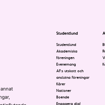
Studentlund
A
Studentlund
B
Akademiska
R
föreningen
V
Evenemang
K
AF:s utskott och
anslutna föreningar
Kårer
 annat
Nationer
ngar,
Boende
Engagera dig!