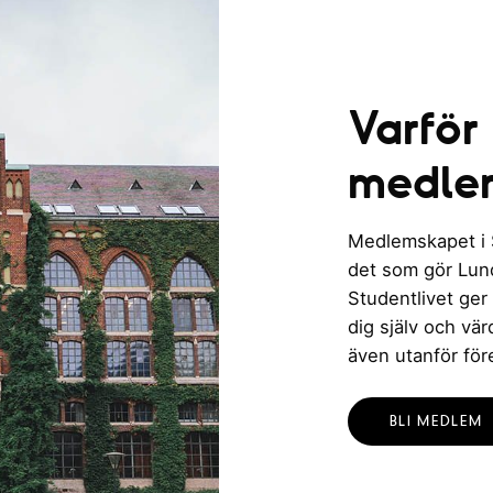
Varför
medle
Medlemskapet i St
det som gör Lund 
Studentlivet ger
dig själv och vä
även utanför för
BLI MEDLEM