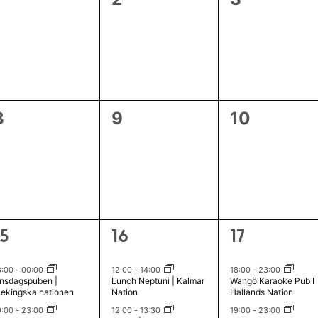
e
e
e
v
v
v
e
e
e
n
n
n
0
0
0
8
9
10
e
e
e
e
e
e
m
m
m
v
v
v
a
a
a
e
e
e
n
n
n
n
n
n
g
g
g
2
2
3
15
16
17
e
e
e
,
,
e
e
e
m
m
m
v
v
v
8:00
-
00:00
12:00
-
14:00
18:00
-
23:00
nsdagspuben |
Lunch Neptuni | Kalmar
Wangö Karaoke Pub I
a
a
a
e
e
e
lekingska nationen
Nation
Hallands Nation
n
n
n
n
n
n
9:00
-
23:00
12:00
-
13:30
19:00
-
23:00