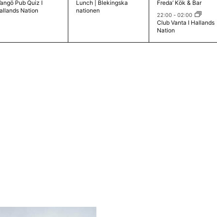
angö Pub Quiz I
Lunch | Blekingska
Freda’ Kök & Bar
e
e
e
allands Nation
nationen
22:00
-
02:00
m
m
m
Club Vanta I Hallands
Nation
a
a
a
n
n
n
g
g
g
,
,