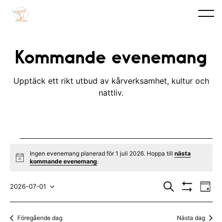
Kommande evenemang
Upptäck ett rikt utbud av kårverksamhet, kultur och
nattliv.
Evenemang
Ingen evenemang planerad för 1 juli 2026. Hoppa till
nästa
N
kommande evenemang
.
for
o
t
E
E
1
i
S
2026-07-01
D
c
ö
V
v
a
V
v
e
k
I
juli
y
S
e
ä
e
Föregående dag
Nästa dag
A