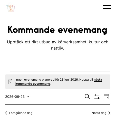
Kommande evenemang
Upptäck ett rikt utbud av kårverksamhet, kultur och
nattliv.
Evenemang
Ingen evenemang planerad för 23 juni 2026. Hoppa till
nästa
N
kommande evenemang
.
for
o
t
E
E
23
i
S
2026-06-23
D
c
ö
V
v
a
V
v
e
k
I
juni
y
S
e
ä
e
Föregående dag
Nästa dag
A