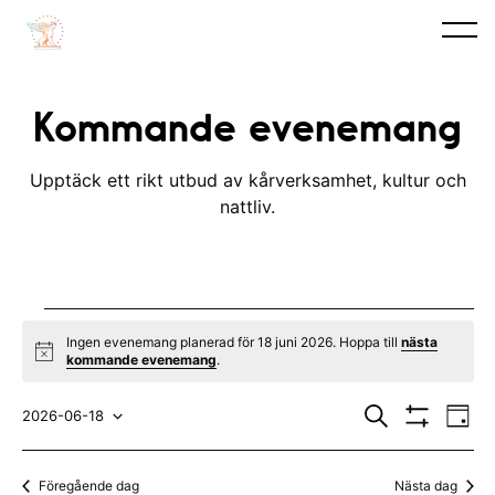
Kommande evenemang
Upptäck ett rikt utbud av kårverksamhet, kultur och
nattliv.
Evenemang
Ingen evenemang planerad för 18 juni 2026. Hoppa till
nästa
N
kommande evenemang
.
for
o
t
E
E
18
i
S
2026-06-18
D
c
ö
V
v
a
V
v
e
k
I
juni
y
S
e
ä
e
Föregående dag
Nästa dag
A