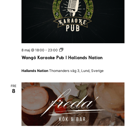
W
8 maj @ 18:00
-
23:00
a
Wangö Karaoke Pub I Hallands Nation
n
g
ö
Hallands Nation
Thomanders väg 3, Lund, Sverige
K
a
r
FRE
a
8
o
k
e
P
u
b
I
H
a