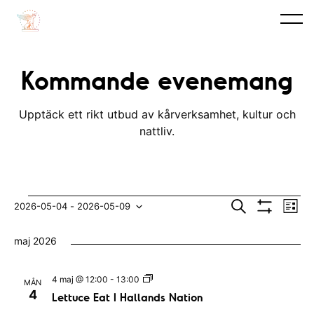
Kommande evenemang
Upptäck ett rikt utbud av kårverksamhet, kultur och
nattliv.
Evenemang
E
E
S
2026-05-04
 - 
2026-05-09
L
ö
V
v
i
V
v
k
I
s
maj 2026
S
e
t
ä
e
A
n
F
l
n
I
L
4 maj @ 12:00
-
13:00
MÅN
e
L
e
j
4
e
Lettuce Eat I Hallands Nation
T
t
m
E
t
d