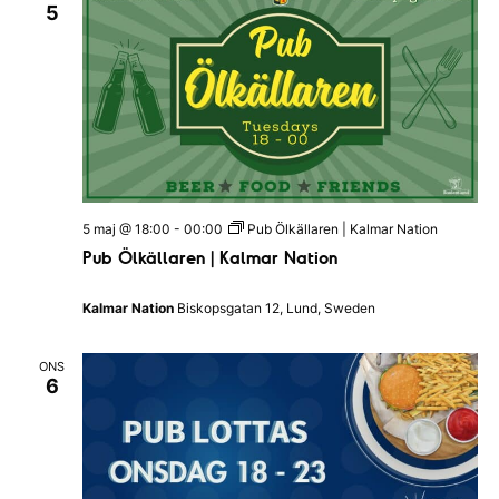
n
5
b
e
a
n
–
v
K
a
i
l
m
g
a
r
e
N
a
r
5 maj @ 18:00
-
00:00
Pub Ölkällaren | Kalmar Nation
t
i
Pub Ölkällaren | Kalmar Nation
o
i
n
n
Kalmar Nation
Biskopsgatan 12, Lund, Sweden
g
ONS
6