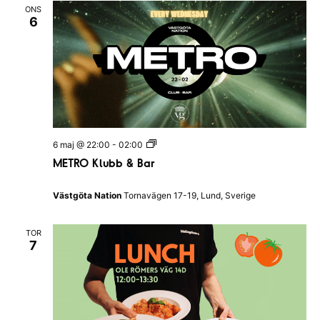
b
n
ONS
Q
6
u
i
z
I
H
a
l
l
a
n
d
M
6 maj @ 22:00
-
02:00
s
E
N
METRO Klubb & Bar
T
a
R
t
O
i
Västgöta Nation
Tornavägen 17-19, Lund, Sverige
K
o
l
n
u
TOR
b
7
b
&
B
a
r