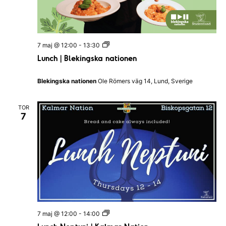
L
7 maj @ 12:00
-
13:30
u
Lunch | Blekingska nationen
n
c
h
Blekingska nationen
Ole Römers väg 14, Lund, Sverige
|
B
l
TOR
e
7
k
i
n
g
s
k
a
n
a
t
i
o
L
7 maj @ 12:00
-
14:00
n
u
e