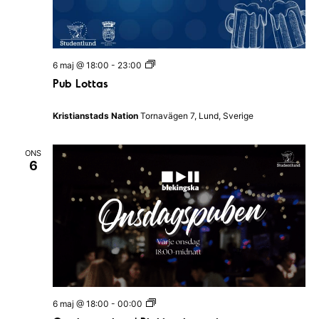
P
6 maj @ 18:00
-
23:00
u
Pub Lottas
b
L
o
Kristianstads Nation
Tornavägen 7, Lund, Sverige
t
t
a
ONS
s
6
O
6 maj @ 18:00
-
00:00
n