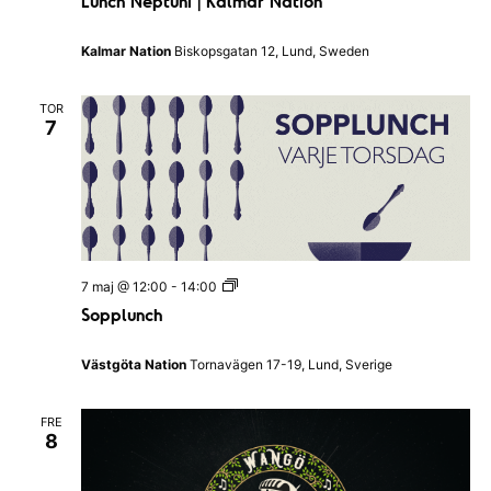
Lunch Neptuni | Kalmar Nation
n
n
c
h
Kalmar Nation
Biskopsgatan 12, Lund, Sweden
N
e
p
TOR
t
7
u
n
i
|
K
a
l
m
a
S
7 maj @ 12:00
-
14:00
r
o
N
Sopplunch
p
a
p
t
l
i
Västgöta Nation
Tornavägen 17-19, Lund, Sverige
u
o
n
n
c
FRE
h
8