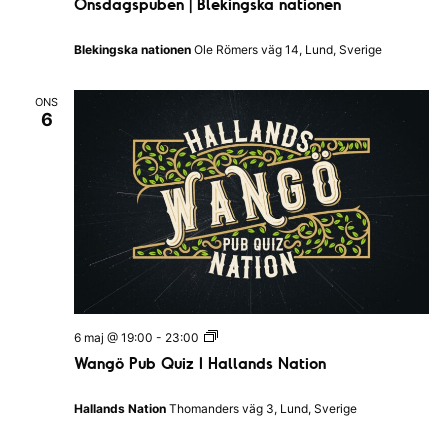
Onsdagspuben | Blekingska nationen
s
d
a
Blekingska nationen
Ole Römers väg 14, Lund, Sverige
g
s
p
ONS
u
6
b
e
n
|
B
l
e
k
i
n
g
s
k
a
W
6 maj @ 19:00
-
23:00
n
a
Wangö Pub Quiz I Hallands Nation
a
n
t
g
i
ö
Hallands Nation
Thomanders väg 3, Lund, Sverige
o
P
n
u
e