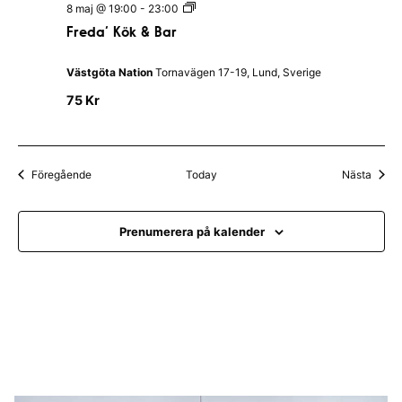
F
8 maj @ 19:00
-
23:00
l
r
l
Freda’ Kök & Bar
e
a
d
n
a
d
Västgöta Nation
Tornavägen 17-19, Lund, Sverige
’
s
K
N
75 Kr
ö
a
k
t
&
i
B
o
a
n
Evenemang
Even
Föregående
Today
Nästa
r
Prenumerera på kalender