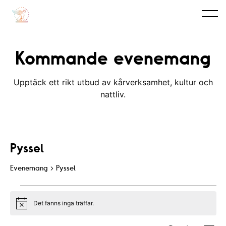
Kommande evenemang
Upptäck ett rikt utbud av kårverksamhet, kultur och
nattliv.
Pyssel
Evenemang
Pyssel
Evenemang
Det fanns inga träffar.
N
o
t