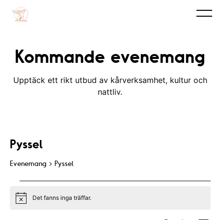
Kommande evenemang
Upptäck ett rikt utbud av kårverksamhet, kultur och
nattliv.
Pyssel
Evenemang
Pyssel
Evenemang
Det fanns inga träffar.
N
o
t