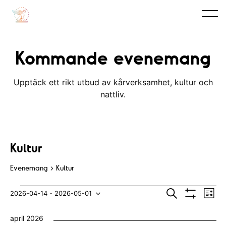
Kommande evenemang
Upptäck ett rikt utbud av kårverksamhet, kultur och
nattliv.
Kultur
Evenemang
Kultur
Evenemang
E
E
S
2026-04-14
 - 
2026-05-01
L
ö
V
v
i
V
v
k
I
s
april 2026
S
e
t
ä