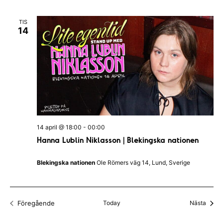
e
A
n
F
l
n
I
TIS
e
L
j
14
e
T
m
E
d
m
R
a
a
a
n
t
n
g
u
v
g
m
y
S
.
14 april @ 18:00
-
00:00
n
ö
Hanna Lublin Niklasson | Blekingska nationen
a
k
v
Blekingska nationen
Ole Römers väg 14, Lund, Sverige
-
i
o
g
c
e
Even
Föregående
Today
Nästa
Evenemang
h
r