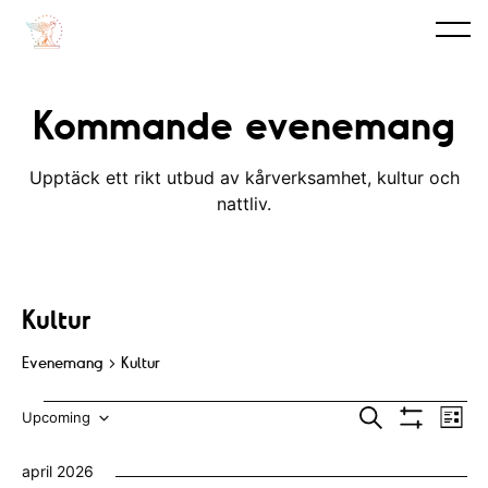
Kommande evenemang
Upptäck ett rikt utbud av kårverksamhet, kultur och
nattliv.
Kultur
Evenemang
Kultur
Evenemang
E
E
S
Upcoming
L
ö
V
v
i
V
v
k
I
s
april 2026
S
e
t
ä