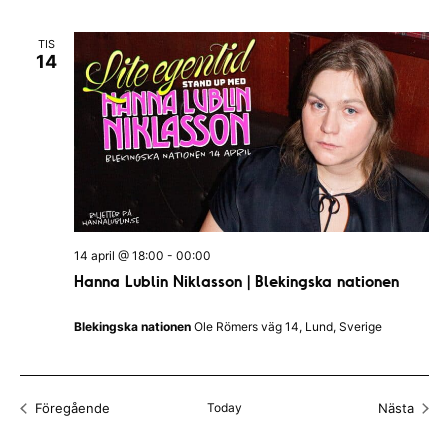
e
A
n
F
l
n
I
TIS
e
L
j
14
e
T
m
E
d
m
R
a
a
a
n
t
n
g
u
v
g
m
y
S
.
14 april @ 18:00
-
00:00
n
ö
Hanna Lublin Niklasson | Blekingska nationen
a
k
v
Blekingska nationen
Ole Römers väg 14, Lund, Sverige
-
i
o
g
c
e
Föregående
Today
Nästa
Evenemang
Evenem
h
r