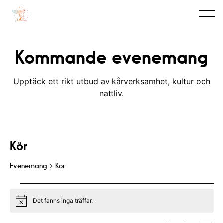
Kommande evenemang
Upptäck ett rikt utbud av kårverksamhet, kultur och
nattliv.
Kör
Evenemang
Kör
Evenemang
Det fanns inga träffar.
N
o
t