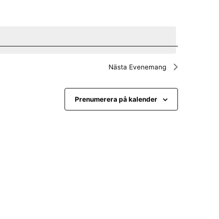
e
m
a
n
Nästa
Evenemang
g
v
Prenumerera på kalender
y
n
a
v
i
g