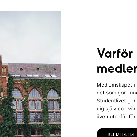
Varför
medle
Medlemskapet i St
det som gör Lund 
Studentlivet ger
dig själv och vä
även utanför för
BLI MEDLEM