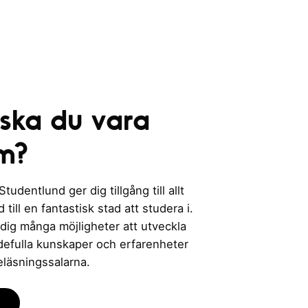
e
r
i
n
g
 ska du vara
m?
udentlund ger dig tillgång till allt
till en fantastisk stad att studera i.
 dig många möjligheter att utveckla
rdefulla kunskaper och erfarenheter
eläsningssalarna.