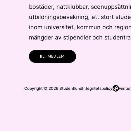
bostäder, nattklubbar, scenuppsättni
t
t
utbildningsbevakning, ett stort stude
u
inom universitet, kommun och regio
p
mängder av stipendier och studentra
p
d
a
BLI MEDLEM
t
e
r
a
Copyright © 2026 Studentlund
Integritetspolicy
winter
m
e
d
f
i
l