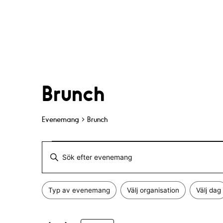
Brunch
Evenemang
Brunch
Evenemang
E
A
v
n
Typ av evenemang
Välj organisation
Välj dag
g
F
e
Ä
i
n
e
l
d