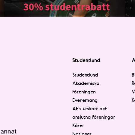
Studentlund
A
Studentlund
B
Akademiska
R
föreningen
V
Evenemang
K
AF:s utskott och
anslutna föreningar
Kårer
 annat
Nationer