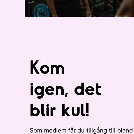
i
.
s
t
a
n
m
e
d
Kom
e
v
e
igen, det
n
e
blir kul!
m
a
n
g
Som medlem får du tillgång till bland
a